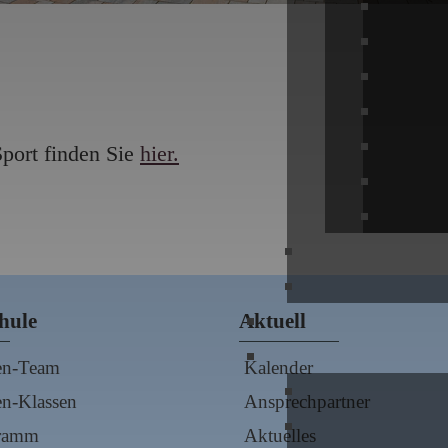
port finden Sie
hier.
hule
Aktuell
en-Team
Kalender
n-Klassen
Ansprechpartner
gramm
Aktuelles