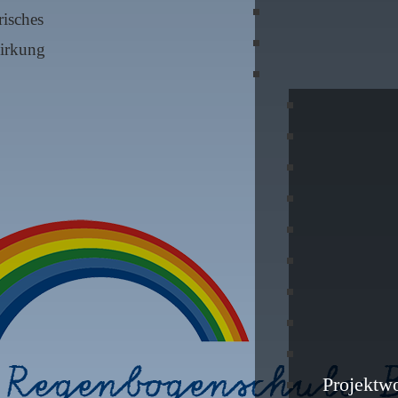
risches
irkung
Projektw